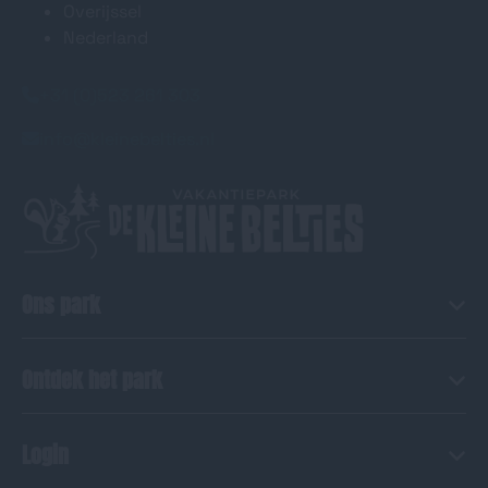
Overijssel
Nederland
+31 (0)523 261 303
info@kleinebelties.nl
Ons park
Ontdek het park
Login