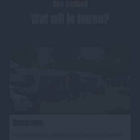
Ons aanbod
Wat wil je huren?
Kamperen
Kom kamperen midden in de natuur en geniet