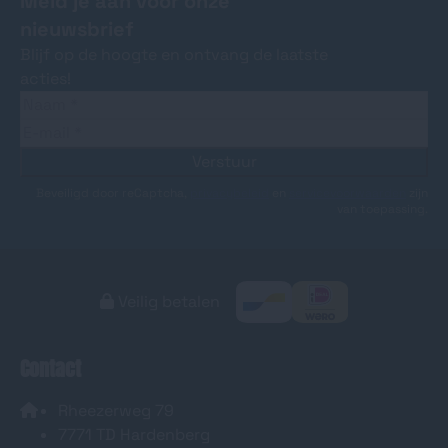
Meld je aan voor onze
nieuwsbrief
Blijf op de hoogte en ontvang de laatste
acties!
Verstuur
Beveiligd door reCaptcha,
privacybeleid
en
servicevoorwaarden
zijn
van toepassing.
Veilig betalen
Contact
Rheezerweg 79
7771 TD Hardenberg