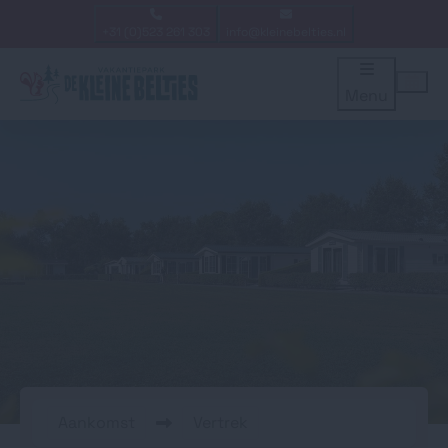
+31 (0)523 261 303
info@kleinebelties.nl
Menu
Aankomst
Vertrek