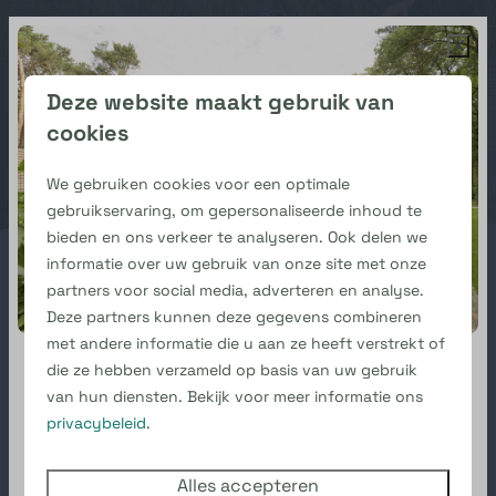
Deze website maakt gebruik van
cookies
We gebruiken cookies voor een optimale
gebruikservaring, om gepersonaliseerde inhoud te
bieden en ons verkeer te analyseren. Ook delen we
informatie over uw gebruik van onze site met onze
partners voor social media, adverteren en analyse.
Deze partners kunnen deze gegevens combineren
met andere informatie die u aan ze heeft verstrekt of
die ze hebben verzameld op basis van uw gebruik
Hoge korting
van hun diensten. Bekijk voor meer informatie ons
privacybeleid
.
Laatste plaatsen
Familiair en kindvriendelijk
Boek Wellness De Vechte
Boek jij één van de laatste plaatsen voor de
Alles accepteren