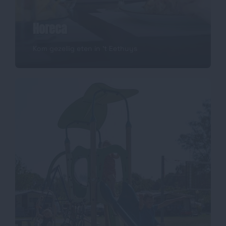
Horeca
Kom gezellig eten in 't Eethuys