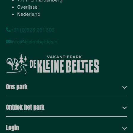
Overijssel
Nederland
+31 (0)523 261 303
info@kleinebelties.nl
Ons park
Ontdek het park
Login