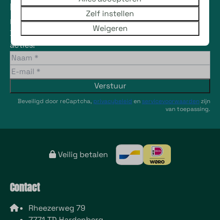
Meld je aan voor onze
Zelf instellen
nieuwsbrief
Weigeren
Blijf op de hoogte en ontvang de laatste
acties!
Verstuur
Beveiligd door reCaptcha,
privacybeleid
en
servicevoorwaarden
zijn
van toepassing.
Veilig betalen
Contact
Rheezerweg 79
7771 TD Hardenberg