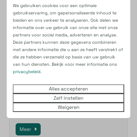
We gebruiken cookies voor een optimale
gebruikservaring, om gepersonaliseerde inhoud te
bieden en ons verkeer te analyseren. Ook delen we
informatie over uw gebruik van onze site met onze
partners voor social media, adverteren en analyse.
Deze partners kunnen deze gegevens combineren
met andere informatie die u aan ze heeft verstrekt of
Eekie's Recreatie Super
die ze hebben verzameld op basis van uw gebruik
van hun diensten. Bekijk voor meer informatie ons
Eekie’s Recreatie Super is dé plek waar je
privacybeleid
.
verse broodjes haalt met streekproducten
als beleg. Bestel via De Kleine Belties App
Alles accepteren
gemakkelijk je broodjes voor het ontbijt. In
Zelf instellen
de supermarkt vind je een ruim assortiment
Weigeren
aan boodschappen.
Meer