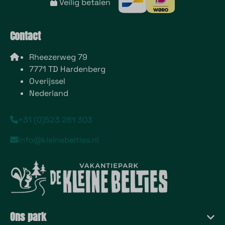
Veilig betalen
Contact
Rheezerweg 79
7771 TD Hardenberg
Overijssel
Nederland
+31 (0)523 261 303
info@kleinebelties.nl
Ons park