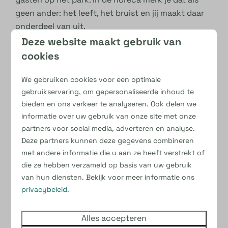
geen ander: het leeft, het bruist en jij maakt daar
onderdeel van uit.
Deze website maakt gebruik van
cookies
Wat bieden wij?
We gebruiken cookies voor een optimale
Een enthousiast en hecht team & lekker wat na
gebruikservaring, om gepersonaliseerde inhoud te
drinken na een lange dag
bieden en ons verkeer te analyseren. Ook delen we
Lange dagen maar wel afwisselende dagen
informatie over uw gebruik van onze site met onze
Een marktconform salaris
partners voor social media, adverteren en analyse.
Elke zondag vrij
Deze partners kunnen deze gegevens combineren
Werken in een echte vakantiesfeer
met andere informatie die u aan ze heeft verstrekt of
die ze hebben verzameld op basis van uw gebruik
Lijkt het jou leuk om deze vakantie onderdeel te
van hun diensten. Bekijk voor meer informatie ons
zijn van ons horecateam? Dan maken we graag
privacybeleid
.
kennis met je! Neem contact op via de app
0626140816 of via de mail –
Alles accepteren
ellishakkers@kleinebelties.nl