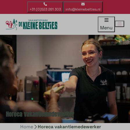
+31 (0)523 261 303
info@kleinebelties.nl
Menu
Horeca vakantiemedewerker
Home
Horeca vakantiemedewerker