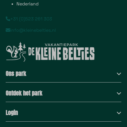
Nederland
+31 (0)523 261 303
info@kleinebelties.nl
Ons park
Ontdek het park
Login