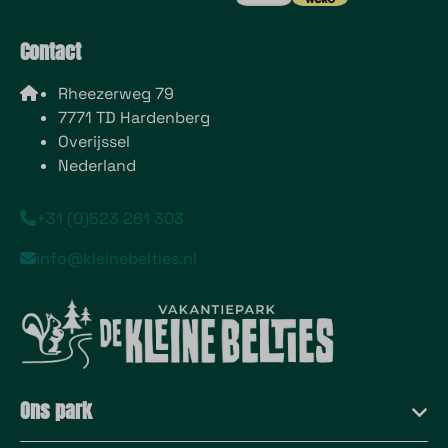
Contact
Rheezerweg 79
7771 TD Hardenberg
Overijssel
Nederland
+31 (0)523 261 303
info@kleinebelties.nl
Ons park