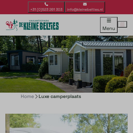
+31 (0)523 261 303
info@kleinebelties.nl
Menu
Home
Luxe camperplaats