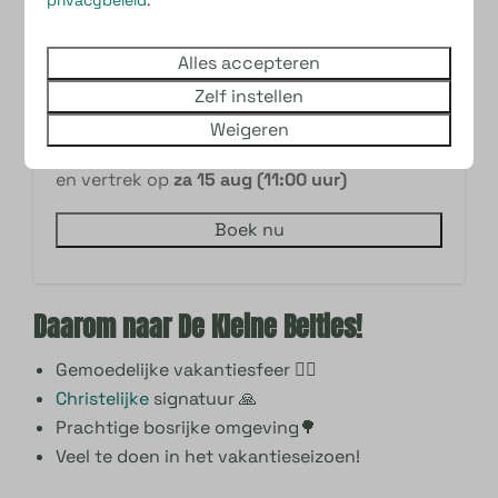
Alles accepteren
Luxe camperplaats
€ 187
Zelf instellen
Prijs voor
2 gasten
,
2 nachten
met
Weigeren
aankomst op
do 13 aug (13:30 uur)
en vertrek op
za 15 aug (11:00 uur)
Boek nu
Daarom naar De Kleine Belties!
Gemoedelijke vakantiesfeer 🙋‍♀️
Christelijke
signatuur 🙏
Prachtige bosrijke omgeving🌳
Veel te doen in het vakantieseizoen!