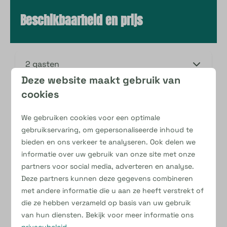
Beschikbaarheid en prijs
2 gasten
Deze website maakt gebruik van
cookies
do
13-08-2026
za
15-08-2026
We gebruiken cookies voor een optimale
wo
do
vr
12 aug
13 aug
14 aug
gebruikservaring, om gepersonaliseerde inhoud te
bieden en ons verkeer te analyseren. Ook delen we
—
—
—
1 nacht
informatie over uw gebruik van onze site met onze
partners voor social media, adverteren en analyse.
—
€ 187
—
2 nachten
Deze partners kunnen deze gegevens combineren
met andere informatie die u aan ze heeft verstrekt of
—
—
€ 230
3 nachten
die ze hebben verzameld op basis van uw gebruik
van hun diensten. Bekijk voor meer informatie ons
privacybeleid
.