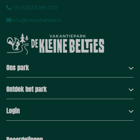
+31 (0)523 261 303
info@kleinebelties.nl
Ons park
Ontdek het park
Login
Beoordelingen