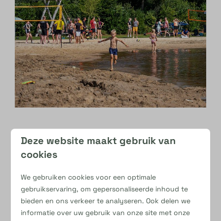
Deze website maakt gebruik van
Voor tent, caravan, vouwwagen
cookies
en camper
We gebruiken cookies voor een optimale
Iedereen kampeert op z’n eigen manier. Daarom
gebruikservaring, om gepersonaliseerde inhoud te
zijn er op onze camping verschillende soorten
bieden en ons verkeer te analyseren. Ook delen we
informatie over uw gebruik van onze site met onze
kampeerplaatsen. Van een fijne plek voor de tent