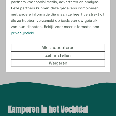
partners voor social media, adverteren en analyse.
of caravan tot comfortplaatsen,
Deze partners kunnen deze gegevens combineren
comfortplusplaatsen en luxe camperplaatsen.
met andere informatie die u aan ze heeft verstrekt of
Afhankelijk van de plek zijn er voorzieningen zoals
die ze hebben verzameld op basis van uw gebruik
stroom, water, CAI, rioolaansluiting of privé sanitair.
van hun diensten. Bekijk voor meer informatie ons
privacybeleid
.
Handig, zeker als je met kinderen kampeert. Op
meerdere velden is speelgelegenheid dichtbij.
Alles accepteren
Zelf instellen
Boek jouw verblijf
Weigeren
Kamperen in het Vechtdal