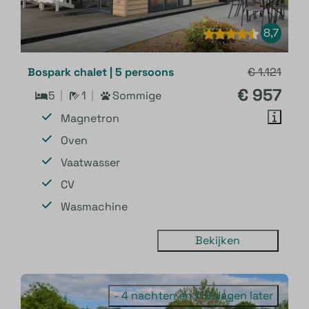
8,7
Bospark chalet | 5 persoons
€ 1.121
€ 957
5
1
Sommige
Magnetron
Oven
Vaatwasser
CV
Wasmachine
Bekijken
- 4 nachten en 119 dagen later