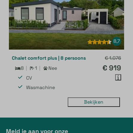
8,7
Chalet comfort plus | 8 persoons
€ 1.076
€ 919
8
1
Nee
CV
Wasmachine
Bekijken
Meld je aan voor onze