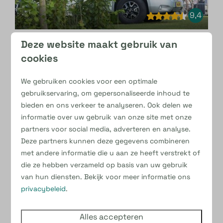
9,4
Deze website maakt gebruik van
Luxe camperplaats
€ 187
cookies
1
10 ampère stroom
We gebruiken cookies voor een optimale
CAI
gebruikservaring, om gepersonaliseerde inhoud te
bieden en ons verkeer te analyseren. Ook delen we
Eigen sanitair
informatie over uw gebruik van onze site met onze
Verharde plek
partners voor social media, adverteren en analyse.
Deze partners kunnen deze gegevens combineren
Bekijken
met andere informatie die u aan ze heeft verstrekt of
die ze hebben verzameld op basis van uw gebruik
van hun diensten. Bekijk voor meer informatie ons
- 5 nachten en 116 dagen later
privacybeleid
.
Alles accepteren