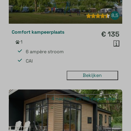
8,5
Comfort kampeerplaats
€ 135
1
6 ampère stroom
CAI
Bekijken
- 4 nachten en 119 dagen later