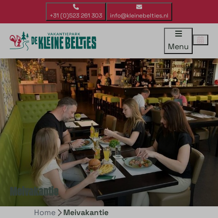
+31 (0)523 261 303
info@kleinebelties.nl
Menu
Meivakantie
Home
Meivakantie