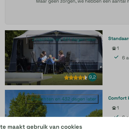
Maar geen zorgen, we hebben een aantal m
Standaar
- 2 nachten en 431 dagen later
1
6 
9,2
Comfort 
- 2 nachten en 432 dagen later
1
6 
te maakt gebruik van cookies
CAI