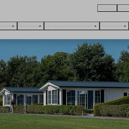
Verhuur
Verk
daties
Kamperen
Groepsaccommodaties
Faciliteiten