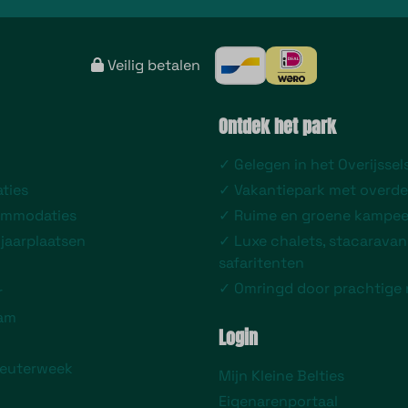
Veilig betalen
Ontdek het park
✓ Gelegen in het Overijssel
ties
✓ Vakantiepark met overd
ommodaties
✓ Ruime en groene kampee
 jaarplaatsen
✓ Luxe chalets, stacaravan
safaritenten
✓ Omringd door prachtige 
r
eam
Login
leuterweek
Mijn Kleine Belties
Eigenarenportaal