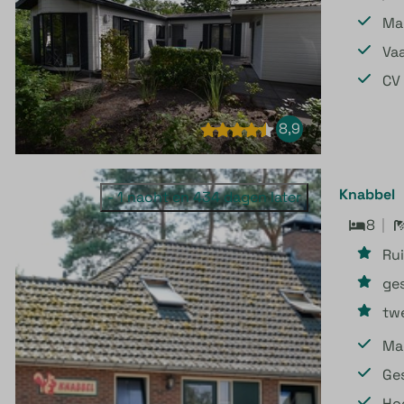
Ma
Va
CV
8,9
Knabbel
- 1 nacht en 434 dagen later
8
Ru
ges
tw
Ma
Ges
Ho