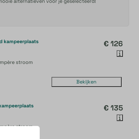
ooie alternatieven voor je geselecteerd!
d kampeerplaats
€ 126
ampère stroom
Bekijken
kampeerplaats
€ 135
ampère stroom