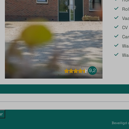
Rol
Va
CV
Ca
Wa
Wa
9,2
ur
Beveiligd