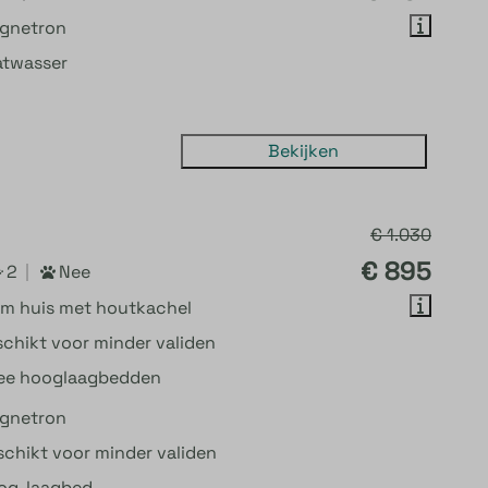
gnetron
atwasser
Bekijken
€ 1.030
€ 895
2
Nee
im huis met houtkachel
chikt voor minder validen
ee hooglaagbedden
gnetron
chikt voor minder validen
og-laagbed