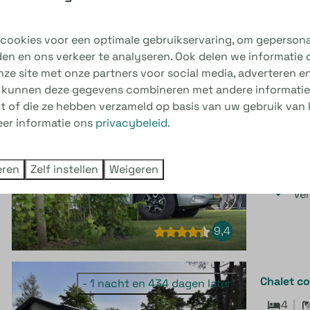
8,5
cookies voor een optimale gebruikservaring, om gepersona
den en ons verkeer te analyseren. Ook delen we informatie
nze site met onze partners voor social media, adverteren en
Luxe cam
- 2 nachten en 433 dagen later
 kunnen deze gegevens combineren met andere informatie 
1
kt of die ze hebben verzameld op basis van uw gebruik van 
eer informatie ons
privacybeleid
.
10
CAI
eren
Zelf instellen
Weigeren
Eig
Ver
9,4
Chalet co
- 1 nacht en 434 dagen later
4