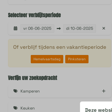
Selecteer verblijfsperiode
vr
06-06-2025
di
10-06-2025
Of verblijf tijdens een vakantieperiode
Hemelvaartsdag
Pinksteren
Verfijn uw zoekopdracht
Kamperen
6 ampère stroom
Keuken
Deze websi