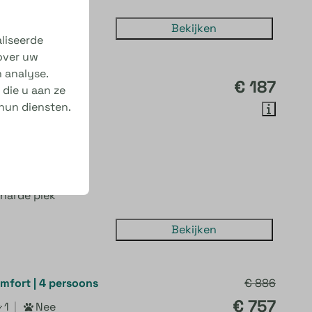
Bekijken
liseerde
 over uw
 analyse.
perplaats
€ 187
die u aan ze
hun diensten.
 ampère stroom
en sanitair
harde plek
Bekijken
mfort | 4 persoons
€ 886
€ 757
1
Nee