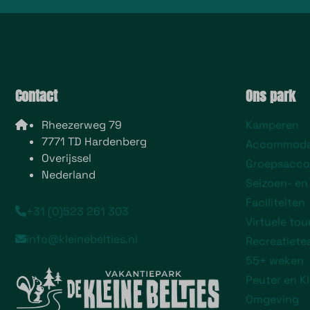
Contact
Ons park
Rheezerweg 79
Kamperen
7771 TD Hardenberg
Accommoda
Overijssel
Groepsacc
Nederland
Seizoen- en
Faciliteiten
+31 (0)523 261 303
Virtuele tou
info@kleinebelties.nl
Recreatiet
55+ weken
Peuter en K
Omgeving