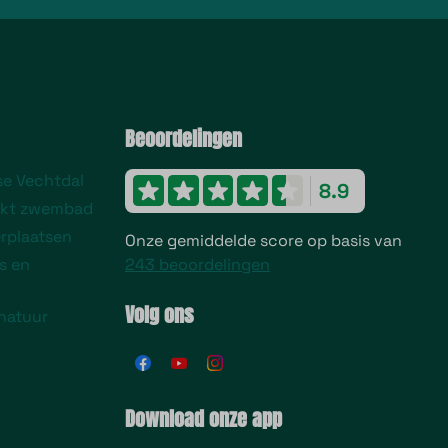
Beoordelingen
se Vechtdal
8.9
ekt zwembad
rplaatsen
Onze gemiddelde score op basis van
s en
243 beoordelingen
Volg ons
natuur
Download onze app