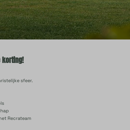
 korting!
stelijke sfeer.
ls
 hap
 het Recrateam