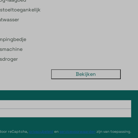
stoeltoegankelijk
atwasser
mpingbedje
smachine
sdroger
Bekijken
 door reCaptcha,
privacybeleid
en
servicevoorwaarden
zijn van toepassing.