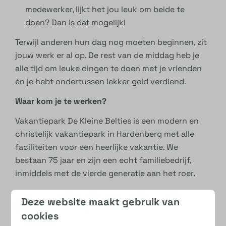
medewerker, lijkt het jou leuk om beide te
doen? Dan is dat mogelijk!
Terwijl anderen hun dag nog moeten beginnen, zit
jouw werk er al op. De rest van de middag heb je
alle tijd om leuke dingen te doen met je vrienden
én je hebt ondertussen lekker geld verdiend.
Waar kom je te werken?
Vakantiepark De Kleine Belties is een modern en
christelijk vakantiepark in Hardenberg met alle
faciliteiten voor een heerlijke vakantie. We
bestaan 75 jaar en zijn een echt familiebedrijf,
inmiddels met de vierde generatie aan het roer.
Tijdens het hoogseizoen verblijven er duizenden
Deze website maakt gebruik van
gasten op het park. Samen zorgen we ervoor dat
cookies
iedereen kan genieten van een schoon, verzorgd