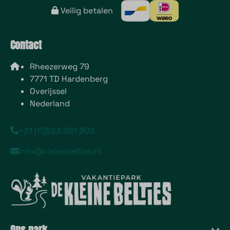
Veilig betalen
Contact
Rheezerweg 79
7771 TD Hardenberg
Overijssel
Nederland
+31 (0)523 261 303
info@kleinebelties.nl
Ons park