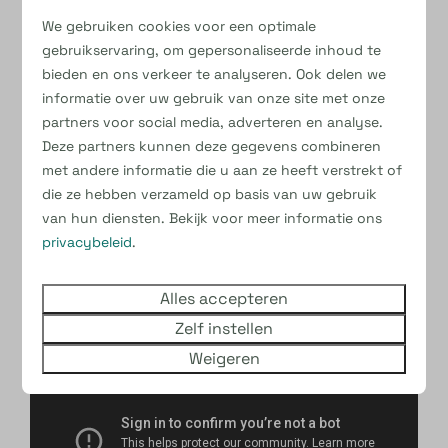
en gastvrij verblijf.
We gebruiken cookies voor een optimale
gebruikservaring, om gepersonaliseerde inhoud te
Wat bieden wij?
bieden en ons verkeer te analyseren. Ook delen we
Een gezellig en betrokken team
informatie over uw gebruik van onze site met onze
Een marktconform salaris
partners voor social media, adverteren en analyse.
Elke zondag vrij
Deze partners kunnen deze gegevens combineren
Werken in een vakantiesfeer
met andere informatie die u aan ze heeft verstrekt of
die ze hebben verzameld op basis van uw gebruik
Lijkt het jou wat om onderdeel te zijn van ons
van hun diensten. Bekijk voor meer informatie ons
schoonmaakteam? Dan maken we graag kennis
privacybeleid
.
met je! Neem contact op via de app 0626140816
of via de mail –
ellishakkers@kleinebelties.nl
Alles accepteren
Zelf instellen
Weigeren