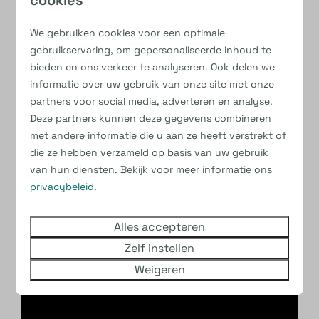
Wat bieden wij?
We gebruiken cookies voor een optimale
Een enthousiast en gezellig team
gebruikservaring, om gepersonaliseerde inhoud te
Een marktconform salaris
bieden en ons verkeer te analyseren. Ook delen we
Elke zondag vrij
informatie over uw gebruik van onze site met onze
Werken in een echte vakantiesfeer
partners voor social media, adverteren en analyse.
Deze partners kunnen deze gegevens combineren
Lijkt het jou leuk om deze vakantie bij ons aan de
met andere informatie die u aan ze heeft verstrekt of
slag te gaan in de snackbar? Dan maken we graag
die ze hebben verzameld op basis van uw gebruik
kennis met je! Neem contact op via de app
van hun diensten. Bekijk voor meer informatie ons
0626140816 of via de mail
privacybeleid
.
ellishakkers@kleinebelties.nl
Alles accepteren
Zelf instellen
Weigeren