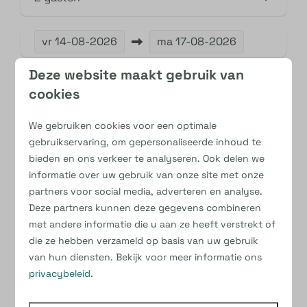
vr
14-08-2026
ma
17-08-2026
Deze website maakt gebruik van
do
vr
za
13 aug
14 aug
15 aug
cookies
—
—
—
2 nachten
We gebruiken cookies voor een optimale
gebruikservaring, om gepersonaliseerde inhoud te
—
€ 718
—
3 nachten
bieden en ons verkeer te analyseren. Ook delen we
informatie over uw gebruik van onze site met onze
—
—
—
4 nachten
partners voor social media, adverteren en analyse.
Deze partners kunnen deze gegevens combineren
met andere informatie die u aan ze heeft verstrekt of
die ze hebben verzameld op basis van uw gebruik
van hun diensten. Bekijk voor meer informatie ons
privacybeleid
.
Chalet standaard | 6 persoons
€ 841
Prijs voor
2 gasten
,
3 nachten
met
€ 718