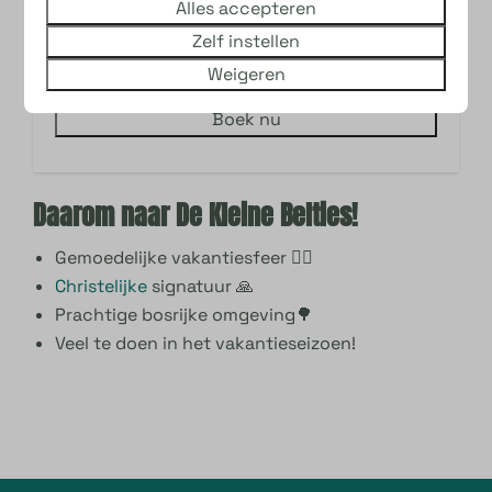
Alles accepteren
aankomst op
vr 14 aug (15:00 uur)
Zelf instellen
en vertrek op
ma 17 aug (10:00 uur)
Weigeren
Boek nu
Daarom naar De Kleine Belties!
Gemoedelijke vakantiesfeer 🙋‍♀️
Christelijke
signatuur 🙏
Prachtige bosrijke omgeving🌳
Veel te doen in het vakantieseizoen!