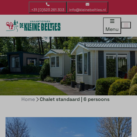
+31 (0)523 261 303
info@kleinebelties.nl
Menu
Home
Chalet standaard | 6 persoons