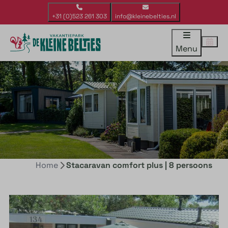
+31 (0)523 261 303
info@kleinebelties.nl
Menu
Home
Stacaravan comfort plus | 8 persoons