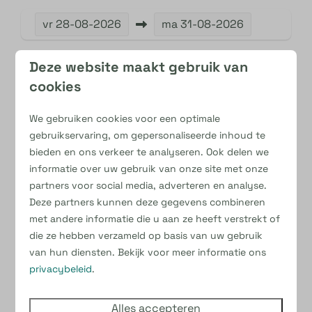
vr
28-08-2026
ma
31-08-2026
do
vr
za
Deze website maakt gebruik van
27 aug
28 aug
29 aug
cookies
—
—
—
2 nachten
We gebruiken cookies voor een optimale
—
€ 507
—
3 nachten
gebruikservaring, om gepersonaliseerde inhoud te
bieden en ons verkeer te analyseren. Ook delen we
—
—
—
4 nachten
informatie over uw gebruik van onze site met onze
partners voor social media, adverteren en analyse.
Deze partners kunnen deze gegevens combineren
met andere informatie die u aan ze heeft verstrekt of
die ze hebben verzameld op basis van uw gebruik
van hun diensten. Bekijk voor meer informatie ons
Stacaravan comfort plus | 8
€ 507
privacybeleid
.
persoons
Prijs voor
2 gasten
,
3 nachten
met
Alles accepteren