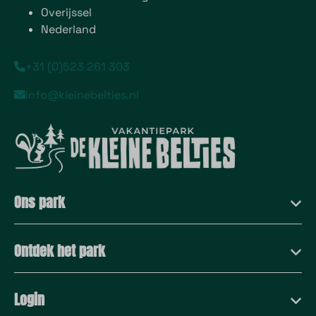
Overijssel
Nederland
+31 (0)523 261 303
info@kleinebelties.nl
Ons park
Ontdek het park
Login