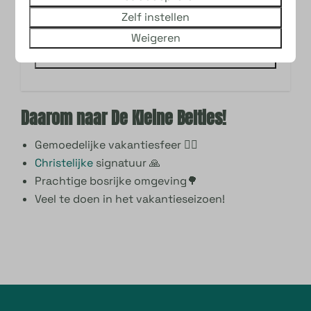
aankomst op
vr 28 aug (15:00 uur)
en vertrek
Zelf instellen
op
ma 31 aug (10:00 uur)
Weigeren
Boek nu
Daarom naar De Kleine Belties!
Gemoedelijke vakantiesfeer 🙋‍♀️
Christelijke
signatuur 🙏
Prachtige bosrijke omgeving🌳
Veel te doen in het vakantieseizoen!