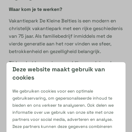
Waar kom je te werken?
Vakantiepark De Kleine Belties is een modern en
christelijk vakantiepark met een rijke geschiedenis
van 75 jaar. Als familiebedrijf inmiddels met de
vierde generatie aan het roer vinden we sfeer,
betrokkenheid en gezelligheid belangrijk.
Tijdens het hoogseizoen verblijven er duizenden
Deze website maakt gebruik van
gasten op het park. Samen zorgen we ervoor dat
cookies
zij een onvergetelijke vakantie beleven.
Wat bieden wij?
We gebruiken cookies voor een optimale
gebruikservaring, om gepersonaliseerde inhoud te
Een enthousiast en gezellig team
bieden en ons verkeer te analyseren. Ook delen we
Een marktconform salaris
informatie over uw gebruik van onze site met onze
Elke zondag vrij
partners voor social media, adverteren en analyse.
Werken in een echte vakantiesfeer
Deze partners kunnen deze gegevens combineren