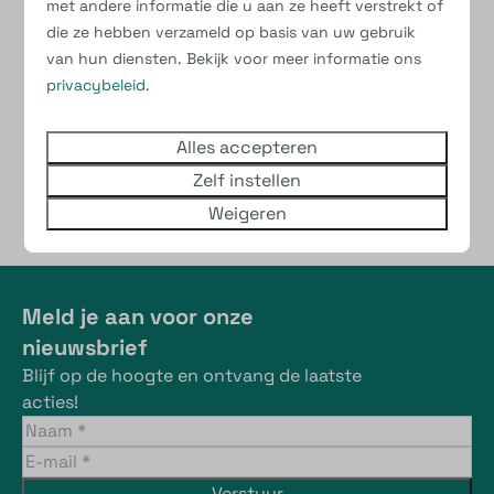
met andere informatie die u aan ze heeft verstrekt of
Twijfel je nog welke functie het beste bij je past?
die ze hebben verzameld op basis van uw gebruik
Solliciteer gewoon! Dan kijken we samen waar jij
van hun diensten. Bekijk voor meer informatie ons
deze vakantie het beste kunt schitteren. Neem
privacybeleid
.
contact op via de app 0626140816 of via de mail –
ellishakkers@kleinebelties.nl
Alles accepteren
Zelf instellen
Weigeren
Meld je aan voor onze
nieuwsbrief
Blijf op de hoogte en ontvang de laatste
acties!
Verstuur