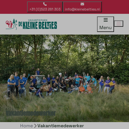
+31 (0)523 261 303
info@kleinebelties.nl
Menu
Vakantiemedewerker
Home
Vakantiemedewerker