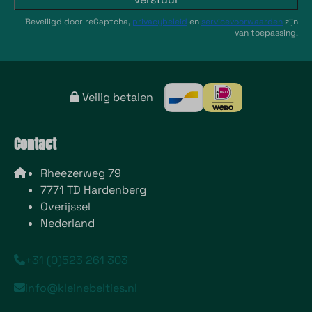
Beveiligd door reCaptcha,
privacybeleid
en
servicevoorwaarden
zijn
van toepassing.
Veilig betalen
Contact
Rheezerweg 79
7771 TD Hardenberg
Overijssel
Nederland
+31 (0)523 261 303
info@kleinebelties.nl