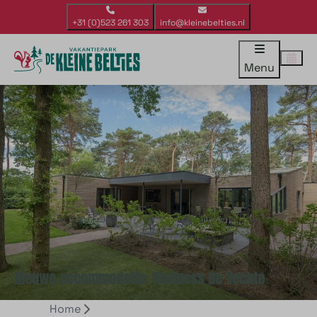
+31 (0)523 261 303
info@kleinebelties.nl
Menu
Nieuwe accommodatie: Wellness De Vechte
Home