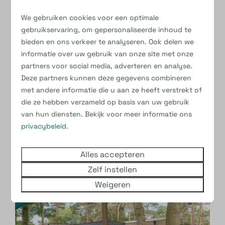
We gebruiken cookies voor een optimale
gebruikservaring, om gepersonaliseerde inhoud te
bieden en ons verkeer te analyseren. Ook delen we
informatie over uw gebruik van onze site met onze
Er zijn op dit moment geen
partners voor social media, adverteren en analyse.
beschikbare verblijven voor de
Deze partners kunnen deze gegevens combineren
gekozen periode…
met andere informatie die u aan ze heeft verstrekt of
die ze hebben verzameld op basis van uw gebruik
Maar geen zorgen, we hebben een aantal
van hun diensten. Bekijk voor meer informatie ons
mooie alternatieven voor je geselecteerd!
privacybeleid
.
Alles accepteren
Zelf instellen
UITGELICHT
Weigeren
- 1 nacht en 1523 dagen later