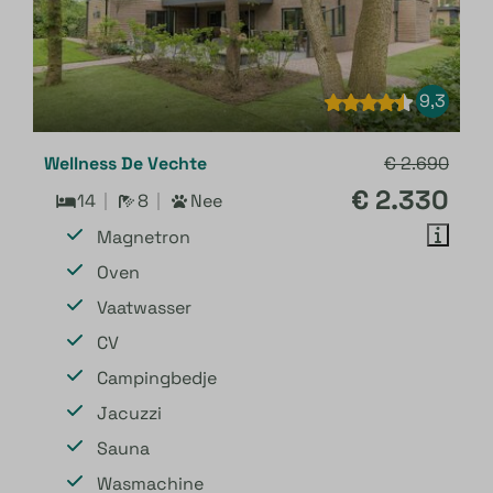
9,3
Wellness De Vechte
€ 2.690
€ 2.330
14
8
Nee
Magnetron
Oven
Vaatwasser
CV
Campingbedje
Jacuzzi
Sauna
Wasmachine