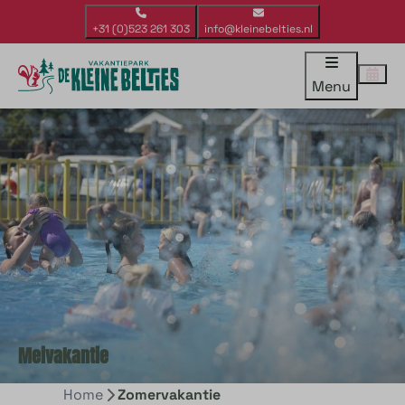
+31 (0)523 261 303
info@kleinebelties.nl
Menu
Meivakantie
Home
Zomervakantie