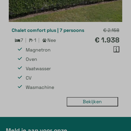
Chalet comfort plus | 7 persoons
€ 2.158
€ 1.938
7
1
Nee
Magnetron
Oven
Vaatwasser
CV
Wasmachine
Bekijken
Meld je aan voor onze