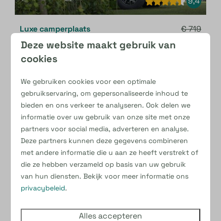
9,4
Luxe camperplaats
€ 719
€ 642
Deze website maakt gebruik van
1
cookies
10 ampère stroom
CAI
We gebruiken cookies voor een optimale
Eigen sanitair
gebruikservaring, om gepersonaliseerde inhoud te
bieden en ons verkeer te analyseren. Ook delen we
Verharde plek
informatie over uw gebruik van onze site met onze
partners voor social media, adverteren en analyse.
Bekijken
Deze partners kunnen deze gegevens combineren
met andere informatie die u aan ze heeft verstrekt of
die ze hebben verzameld op basis van uw gebruik
- 5 nachten en 32 dagen later
van hun diensten. Bekijk voor meer informatie ons
privacybeleid
.
Alles accepteren