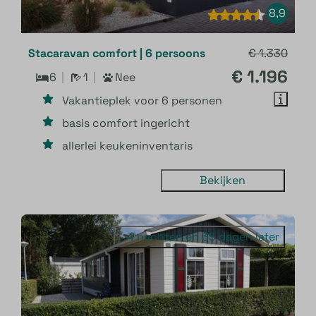
8,9
Stacaravan comfort | 6 persoons
€ 1.330
€ 1.196
6
1
Nee
Vakantieplek voor 6 personen
basis comfort ingericht
allerlei keukeninventaris
Bekijken
- 4 nachten en 35 dagen later