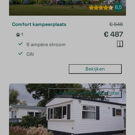
8,5
Comfort kampeerplaats
€ 546
€ 487
1
6 ampère stroom
CAI
Bekijken
- 4 nachten en 35 dagen later