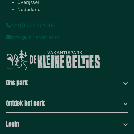
Overijssel
Nederland
+31 (0)523 261 303
info@kleinebelties.nl
Ons park
Ontdek het park
Login